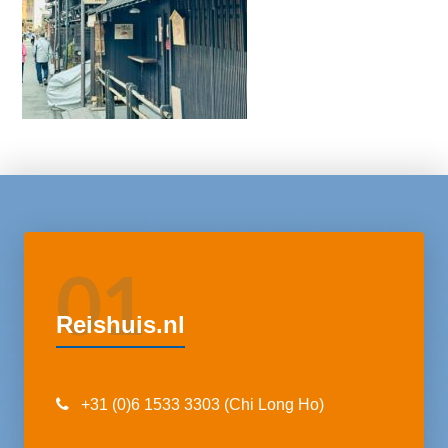
01
Reishuis.nl
+31 (0)6 1533 3303 (Chi Long Ho)