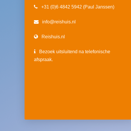
+31 (0)6 4842 5942 (Paul Janssen)
info@reishuis.nl
Reishuis.nl
Bezoek uitsluitend na telefonische
afspraak.