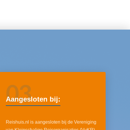
03
Aangesloten bij:
Reishuis.nl is aangesloten bij de Vereniging
van Kleinschalige Reisorganisaties (VvKR),