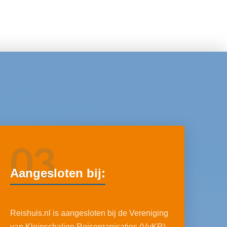
03
Aangesloten bij:
Reishuis.nl is aangesloten bij de Vereniging
van Kleinschalige Reisorganisaties (VvKR),