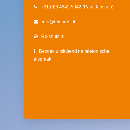
+31 (0)6 4842 5942 (Paul Janssen)
info@reishuis.nl
Reishuis.nl
Bezoek uitsluitend na telefonische
afspraak.