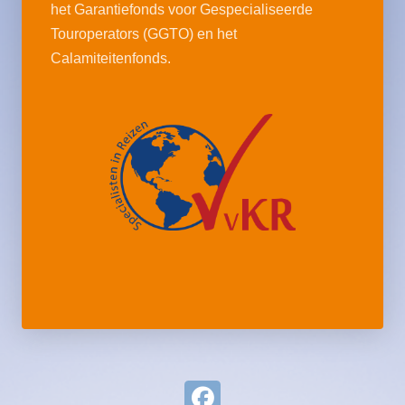
het Garantiefonds voor Gespecialiseerde
Touroperators (GGTO) en het
Calamiteitenfonds.