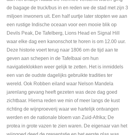
de bagage de truck/bus in en reden we de stad met zijn 3
miljoen inwoners uit. Een half uurtje later stopten we aan
een rustige Indische oceaan voor een mooie blik op
Devils Peak, De Tafelberg, Lions Head en Signal Hill
waar elke dag een kanonschot te horen is om 12.00 uur.
Deze historie voert terug naar 1806 om de tijd aan te
geven aan schepen in de Tafelbaai om hun
navigatieklokken weer gelijk te zetten. Het is inmiddels
een van de oudste dagelijks gebruikte tradities ter
wereld. Ook Robben eiland waar Nelson Mandela
jarenlang gevang heeft gezeten was deze dag goed
zichtbaar. Hierna reden we min of meer langs de kust
richting de wijnproeverij waar we hartelijk ontvangen
werden en de nationale bloem van Zuid-Afrika; De
protea in grote vazen te zien waren. De eigenaar van het
wijngoed deed de presentatie en het eerste glas was