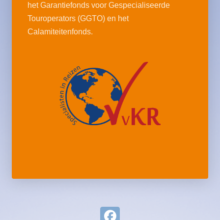
het Garantiefonds voor Gespecialiseerde
Touroperators (GGTO) en het
Calamiteitenfonds.