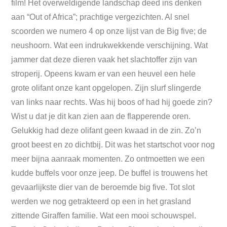
film! Het overweldigende landschap deed ins denken
aan “Out of Africa”; prachtige vergezichten. Al snel
scoorden we numero 4 op onze lijst van de Big five; de
neushoorn. Wat een indrukwekkende verschijning. Wat
jammer dat deze dieren vaak het slachtoffer zijn van
stroperij. Opeens kwam er van een heuvel een hele
grote olifant onze kant opgelopen. Zijn slurf slingerde
van links naar rechts. Was hij boos of had hij goede zin?
Wist u dat je dit kan zien aan de flapperende oren.
Gelukkig had deze olifant geen kwaad in de zin. Zo’n
groot beest en zo dichtbij. Dit was het startschot voor nog
meer bijna aanraak momenten. Zo ontmoetten we een
kudde buffels voor onze jeep. De buffel is trouwens het
gevaarlijkste dier van de beroemde big five. Tot slot
werden we nog getrakteerd op een in het grasland
zittende Giraffen familie. Wat een mooi schouwspel.