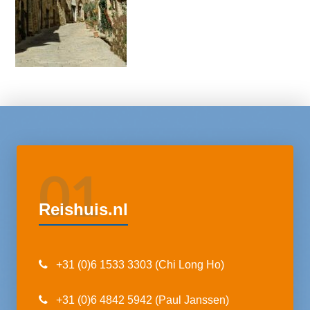
01
Reishuis.nl
+31 (0)6 1533 3303 (Chi Long Ho)
+31 (0)6 4842 5942 (Paul Janssen)