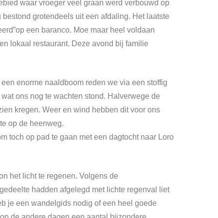
gebied waar vroeger veel graan werd verbouwd op
estond grotendeels uit een afdaling. Het laatste
teerd”op een baranco. Moe maar heel voldaan
n lokaal restaurant. Deze avond bij familie
o; een enorme naaldboom reden we via een stoffig
n wat ons nog te wachten stond. Halverwege de
ien kregen. Weer en wind hebben dit voor ons
ute op de heenweg.
 om toch op pad te gaan met een dagtocht naar Loro
n het licht te regenen. Volgens de
gedeelte hadden afgelegd met lichte regenval liet
heb je een wandelgids nodig of een heel goede
s op de andere dagen een aantal bijzondere