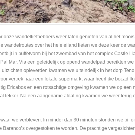
r onze wandelliefhebbers weer laten genieten van al het moois 
de wandelroutes over het hele eiland lieten we deze keer de 
ontbijt in buffetvorm bij het zwembad van het complex Castle H
 Pal Mar. Via een geleidelijk oplopend wandelpad bereikten we
uitzichten opleverden kwamen we uiteindelijk in het dorp Teno Al
oor vertrek naar een lokale supermarkt waar heerlijke bocadil
ig Ericabos en een rotsachtige omgeving kwamen we op een mach
al lekker. Na een aangename afdaling kwamen we weer terug o
s waar we verbleven. In minder dan 30 minuten stonden we bij 
e Baranco’s overgestoken te worden. De prachtige vergezichten