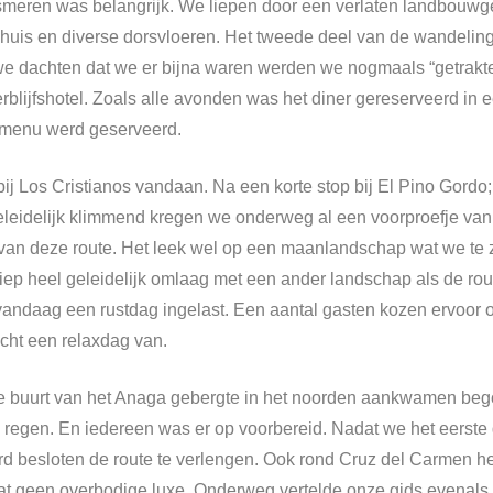
nsmeren was belangrijk. We liepen door een verlaten landbouw
is en diverse dorsvloeren. Het tweede deel van de wandeling b
we dachten dat we er bijna waren werden we nogmaals “getrak
blijfshotel. Zoals alle avonden was het diner gereserveerd in ee
n menu werd geserveerd.
bij Los Cristianos vandaan. Na een korte stop bij El Pino Gord
eleidelijk klimmend kregen we onderweg al een voorproefje va
an deze route. Het leek wel op een maanlandschap wat we te z
liep heel geleidelijk omlaag met een ander landschap als de ro
r vandaag een rustdag ingelast. Een aantal gasten kozen ervoor
cht een relaxdag van.
e buurt van het Anaga gebergte in het noorden aankwamen bego
 regen. En iedereen was er op voorbereid. Nadat we het eerste 
werd besloten de route te verlengen. Ook rond Cruz del Carmen 
s dat geen overbodige luxe. Onderweg vertelde onze gids evenal