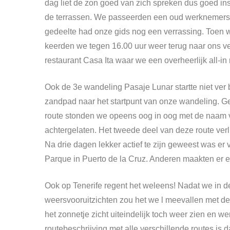
dag liet de zon goed van zich spreken dus goed i
de terrassen. We passeerden een oud werknemershu
gedeelte had onze gids nog een verrassing. Toen 
keerden we tegen 16.00 uur weer terug naar ons ver
restaurant Casa Ita waar we een overheerlijk all-i
Ook de 3e wandeling Pasaje Lunar startte niet ver 
zandpad naar het startpunt van onze wandeling. G
route stonden we opeens oog in oog met de naam v
achtergelaten. Het tweede deel van deze route ver
Na drie dagen lekker actief te zijn geweest was e
Parque in Puerto de la Cruz. Anderen maakten er e
Ook op Tenerife regent het weleens! Nadat we in d
weersvooruitzichten zou het we l meevallen met de
het zonnetje zicht uiteindelijk toch weer zien en 
routebeschrijving met alle verschillende routes i