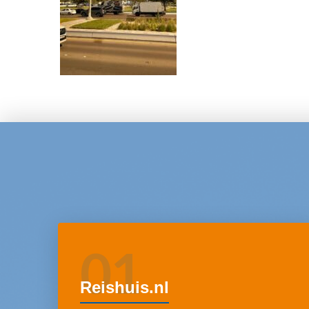
01
Reishuis.nl