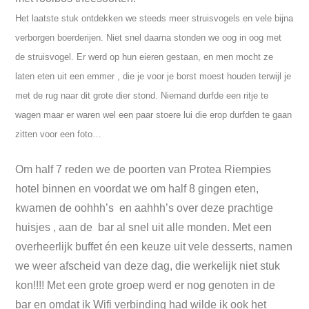
Het laatste stuk ontdekken we steeds meer struisvogels en vele bijna
verborgen boerderijen. Niet snel daarna stonden we oog in oog met
de struisvogel. Er werd op hun eieren gestaan, en men mocht ze
laten eten uit een emmer , die je voor je borst moest houden terwijl je
met de rug naar dit grote dier stond. Niemand durfde een ritje te
wagen maar er waren wel een paar stoere lui die erop durfden te gaan
zitten voor een foto…
Om half 7 reden we de poorten van Protea Riempies
hotel binnen en voordat we om half 8 gingen eten,
kwamen de oohhh’s en aahhh’s over deze prachtige
huisjes , aan de bar al snel uit alle monden. Met een
overheerlijk buffet én een keuze uit vele desserts, namen
we weer afscheid van deze dag, die werkelijk niet stuk
kon!!!! Met een grote groep werd er nog genoten in de
bar en omdat ik Wifi verbinding had wilde ik ook het