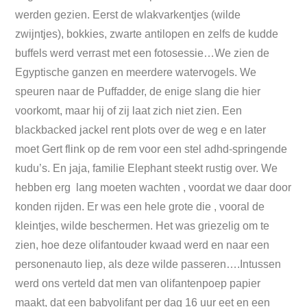
werden gezien. Eerst de wlakvarkentjes (wilde
zwijntjes), bokkies, zwarte antilopen en zelfs de kudde
buffels werd verrast met een fotosessie…We zien de
Egyptische ganzen en meerdere watervogels. We
speuren naar de Puffadder, de enige slang die hier
voorkomt, maar hij of zij laat zich niet zien. Een
blackbacked jackel rent plots over de weg e en later
moet Gert flink op de rem voor een stel adhd-springende
kudu’s. En jaja, familie Elephant steekt rustig over. We
hebben erg lang moeten wachten , voordat we daar door
konden rijden. Er was een hele grote die , vooral de
kleintjes, wilde beschermen. Het was griezelig om te
zien, hoe deze olifantouder kwaad werd en naar een
personenauto liep, als deze wilde passeren….Intussen
werd ons verteld dat men van olifantenpoep papier
maakt, dat een babyolifant per dag 16 uur eet en een