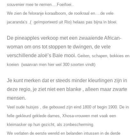
souvenier mee te nemen….Foeifoei..
We zien de feloranje koraalboom, de rooikraal en….de vele
jacaranda’s ,( geïmporteerd uit Rio) helaas pas bijna in bloei.
De pineapples verkoop met een zwaaiende African-
woman om ons tot stoppen te dwingen, de vele
verschillende aloë’s Baie mooi.
Geiten, schapen, bokkies en
koeien (waarvan men hier wel 300 soorten vindt)
Je kunt merken dat er steeds minder kleurlingen zijn in
deze regio, je ziet niet een blanke , alleen maar zwarte
mensen.
Veel oude huisjes , die gebouwd zijn eind 1800 of begin 1900. De in
felle gekleurd geklede dames, Xhosa-vrouwen met vaak een
kleimasker op hun gezicht, als zonbescherming.
We verlaten de eerste wereld en belanden intussen in de derde