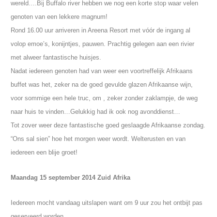
wereld….Bij Buffalo river hebben we nog een korte stop waar velen
genoten van een lekkere magnum!
Rond 16.00 uur arriveren in Areena Resort met vóór de ingang al
volop emoe’s, konijntjes, pauwen.
Prachtig gelegen aan een rivier
met alweer fantastische huisjes.
Nadat iedereen genoten had van weer een voortreffelijk Afrikaans
buffet was het, zeker na de goed gevulde glazen Afrikaanse wijn,
voor sommige een hele truc, om , zeker zonder zaklampje, de weg
naar huis te vinden…Gelukkig had ik ook nog avonddienst…
Tot zover weer deze fantastische goed geslaagde Afrikaanse zondag.
“Ons sal sien” hoe het morgen weer wordt.
Welterusten en van
iedereen een blije groet!
Maandag 15 september 2014 Zuid Afrika
Iedereen mocht vandaag uitslapen want om 9 uur zou het ontbijt pas
geserveerd worden.