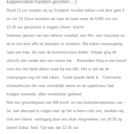
kappersstoel hadden gezeten…:)
Rond 13 uur stopten wij op Schiphol, konden lekker snel door gate 9
en om 15.15uur taxieden we naar de baan waar de A380 ons om
15.45 uur geruisloos in hogere sferen bracht.
Iedereen genoot van een lekkere maaltijd, een film ,een muziekje en
af en toe door effe de beentjes te strekken. We keken nieuwsgierig
naar een trap, die naar de businessclass leidde. Helaas ging dit
uitzicht niet verder dan een mooie bar….Bovendien hing er een koord
voor dus het bleef alleen maar bij een blik. Het is dat we de
champagne nog net niet roken…Goed sparen denk ik..
Charmante
stewardessen die zeer vriendelijk waren en de upperclass had
knappe stewards, allen smetteloos gekleed.
Met een groundspeed van 896 km/h en een buitentemperatuur van –
54, wat allemaal te volgen was op het scherm vóór ons, landden wij ,
met een kleine vertraging door een druk vliegverkeer, om 24.05 op
airport Dubai. Ned. Tijd was dat 22.05 uur