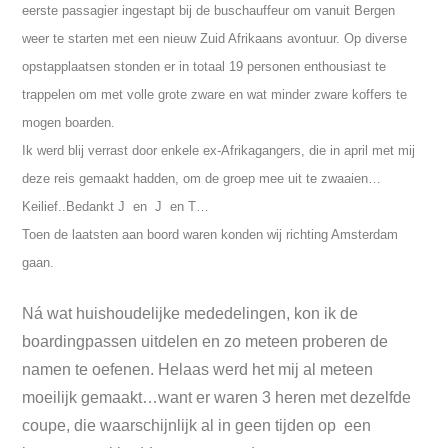
eerste passagier ingestapt bij de buschauffeur om vanuit Bergen
weer te starten met een nieuw Zuid Afrikaans avontuur. Op diverse
opstapplaatsen stonden er in totaal 19 personen enthousiast te
trappelen om met volle grote zware en wat minder zware koffers te
mogen boarden.
Ik werd blij verrast door enkele ex-Afrikagangers, die in april met mij
deze reis gemaakt hadden, om de groep mee uit te zwaaien…
Keilief..Bedankt J en J en T…
Toen de laatsten aan boord waren konden wij richting Amsterdam
gaan.
Ná wat huishoudelijke mededelingen, kon ik de
boardingpassen uitdelen en zo meteen proberen de
namen te oefenen. Helaas werd het mij al meteen
moeilijk gemaakt…want er waren 3 heren met dezelfde
coupe, die waarschijnlijk al in geen tijden op een