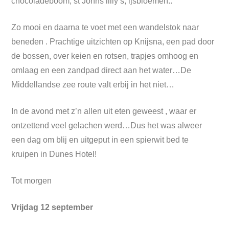
chocoladeboom, st Johns lilly’s, ijsbloemen..
Zo mooi en daarna te voet met een wandelstok naar
beneden . Prachtige uitzichten op Knijsna, een pad door
de bossen, over keien en rotsen, trapjes omhoog en
omlaag en een zandpad direct aan het water…De
Middellandse zee route valt erbij in het niet…
In de avond met z’n allen uit eten geweest , waar er
ontzettend veel gelachen werd…Dus het was alweer
een dag om blij en uitgeput in een spierwit bed te
kruipen in Dunes Hotel!
Tot morgen
Vrijdag 12 september