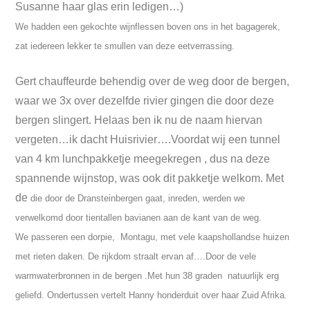
Susanne haar glas erin ledigen…)
We hadden een gekochte wijnflessen boven ons in het bagagerek,
zat iedereen lekker te smullen van deze eetverrassing.
Gert chauffeurde behendig over de weg door de bergen,
waar we 3x over dezelfde rivier gingen die door deze
bergen slingert. Helaas ben ik nu de naam hiervan
vergeten…ik dacht Huisrivier….Voordat wij een tunnel
van 4 km lunchpakketje meegekregen , dus na deze
spannende wijnstop, was ook dit pakketje welkom. Met
de
die door de Dransteinbergen gaat, inreden, werden we
verwelkomd door tientallen bavianen aan de kant van de weg.
We passeren een dorpie, Montagu, met vele kaapshollandse huizen
met rieten daken. De rijkdom straalt ervan af….Door de vele
warmwaterbronnen in de bergen .Met hun 38 graden natuurlijk erg
geliefd.
Ondertussen vertelt Hanny honderduit over haar Zuid Afrika.