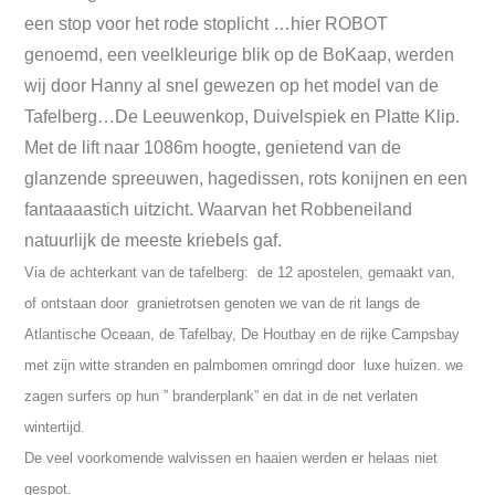
een stop voor het rode stoplicht …hier ROBOT
genoemd, een veelkleurige blik op de BoKaap, werden
wij door Hanny al snel gewezen op het model van de
Tafelberg…De Leeuwenkop, Duivelspiek en Platte Klip.
Met de lift naar 1086m hoogte, genietend van de
glanzende spreeuwen, hagedissen, rots konijnen en een
fantaaaastich uitzicht. Waarvan het Robbeneiland
natuurlijk de meeste kriebels gaf.
Via de achterkant van de tafelberg: de 12 apostelen, gemaakt van,
of ontstaan door granietrotsen genoten we van de rit langs de
Atlantische Oceaan, de Tafelbay, De Houtbay en de rijke Campsbay
met zijn witte stranden en palmbomen omringd door luxe huizen. we
zagen surfers op hun ” branderplank” en dat in de net verlaten
wintertijd.
De veel voorkomende walvissen en haaien werden er helaas niet
gespot.