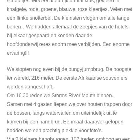
schooltjes. Met een kleurrijk aantal kids, gekleed in
knalgele, rode, groene, blauwe, rose kleertjes. Velen met
een flinke snotterbel. De kleinsten vlogen om alle lange
benen…We hadden allemaal de zeepjes van de hotels
bij elkaar gespaard en konden daar de
hoofdonderwijzeres enorm mee verblijden. Een enorme
ervaring!!!
We stopten nog even bij de bungyjumpbrug. De hoogste
ter wereld, 216 meter. De eerste Afrikaanse souveniers
werden aangeschaft.
Om 16.30 reden we Storms River Mouth binnen.
Samen met 4 gasten liepen we over houten trappen door
de bossen, langs watervallen om uiteindelijk uit te
komen bij een hangbrug. Eenmaal daarover gelopen
hadden we een prachtig plekkie voor foto’s.
Via 2 kleinere hangbruggen, 107 treden omhoog en een