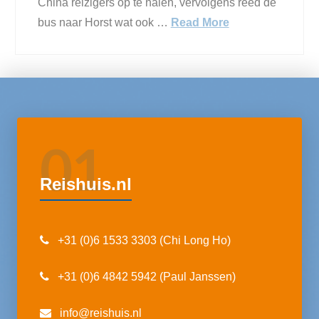
China reizigers op te halen, vervolgens reed de
bus naar Horst wat ook …
Read More
01
Reishuis.nl
+31 (0)6 1533 3303 (Chi Long Ho)
+31 (0)6 4842 5942 (Paul Janssen)
info@reishuis.nl